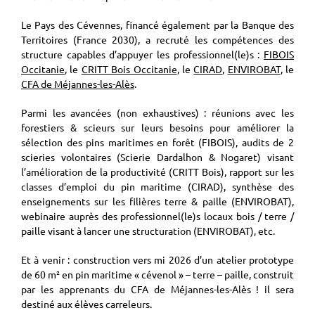
Le Pays des Cévennes, financé également par la Banque des
Territoires (France 2030), a recruté les compétences des
structure capables d’appuyer les professionnel(le)s :
FIBOIS
Occitanie
, le
CRITT Bois Occitanie
, le
CIRAD
,
ENVIROBAT
, le
CFA de Méjannes-les-Alès
.
Parmi les avancées (non exhaustives) : réunions avec les
forestiers & scieurs sur leurs besoins pour améliorer la
sélection des pins maritimes en forêt (FIBOIS), audits de 2
scieries volontaires (Scierie Dardalhon & Nogaret) visant
l’amélioration de la productivité (CRITT Bois), rapport sur les
classes d’emploi du pin maritime (CIRAD), synthèse des
enseignements sur les filières terre & paille (ENVIROBAT),
webinaire auprès des professionnel(le)s locaux bois / terre /
paille visant à lancer une structuration (ENVIROBAT), etc.
Et à venir : construction vers mi 2026 d’un atelier prototype
de 60 m² en pin maritime « cévenol » – terre – paille, construit
par les apprenants du CFA de Méjannes-les-Alès ! il sera
destiné aux élèves carreleurs.