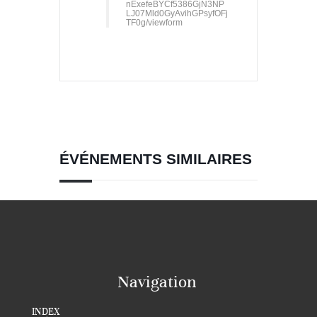
nExefeBYCf5386GjN3NP
LJ07Mld0GyAvihGPsyfOFj
TF0g/viewform
ÉVÉNEMENTS SIMILAIRES
Navigation
INDEX