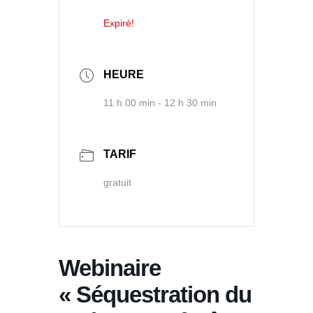
Expiré!
HEURE
11 h 00 min - 12 h 30 min
TARIF
gratuit
Webinaire
« Séquestration du