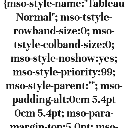
{mso-style-name:"Tableau
Normal"; mso-tstyle-
rowband-size:0; mso-
tstyle-colband-size:0;
mso-style-noshow:yes;
mso-style-priority:99;
mso-style-parent:""; mso-
padding-alt:0cm 5.4pt
0cm 5.4pt; mso-para-
margin-top:5.0pt; mso-