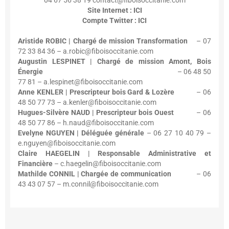
04 67 56 38 19 contact@fiboisoccitanie.com
Site Internet : ICI
Compte Twitter : ICI
Aristide ROBIC | Chargé de mission Transformation
– 07
72 33 84 36 – a.robic@fiboisoccitanie.com
Augustin LESPINET | Chargé de mission Amont, Bois
Énergie
– 06 48 50
77 81 – a.lespinet@fiboisoccitanie.com
Anne KENLER | Prescripteur bois Gard & Lozère
– 06
48 50 77 73 – a.kenler@fiboisoccitanie.com
Hugues-Silvère NAUD | Prescripteur bois Ouest
– 06
48 50 77 86 – h.naud@fiboisoccitanie.com
Evelyne NGUYEN | Déléguée générale
– 06 27 10 40 79 –
e.nguyen@fiboisoccitanie.com
Claire HAEGELIN | Responsable Administrative et
Financière
– c.haegelin@fiboisoccitanie.com
Mathilde CONNIL | Chargée de communication
– 06
43 43 07 57 – m.connil@fiboisoccitanie.com