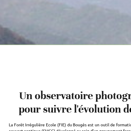
Un observatoire photog
pour suivre l'évolution de
La Forêt Irrégulière Ecole (FIE) du Bougès est un outil de formatio
couvert continue (SMCC) développé au sein d’un groupement fores