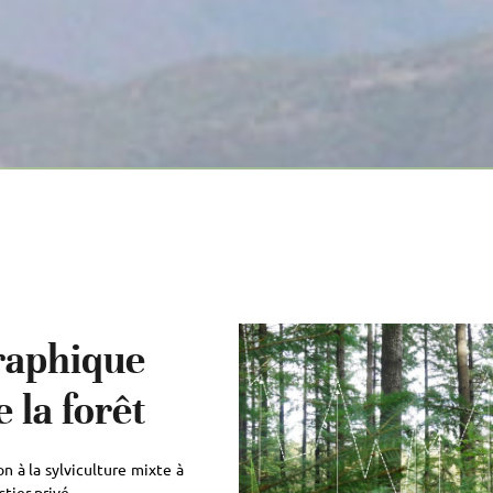
raphique
 la forêt
n à la sylviculture mixte à
tier privé.