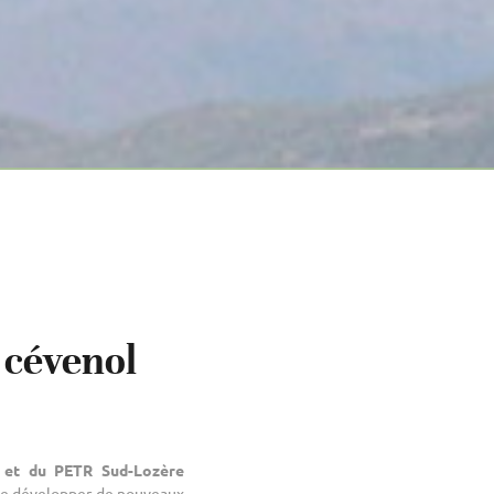
 cévenol
 et du PETR Sud-Lozère
 de développer de nouveaux