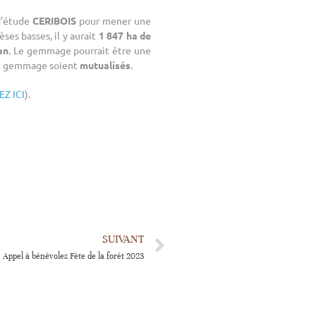
 d’étude
CERIBOIS
pour mener une
ses basses, il y aurait
1 847 ha de
an
. Le gemmage pourrait être une
 de gemmage soient
mutualisés
.
Z ICI
).
SUIVANT
Appel à bénévoles Fête de la forêt 2023