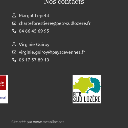
Nos contacts
Margot Lepetit
charteforestiere@petr-sudlozere.fr
04 66 45 69 95
Virginie Guiroy
virginie.guiroy@payscevennes.fr
06 17 57 89 13
Site créé par www.meanline.net