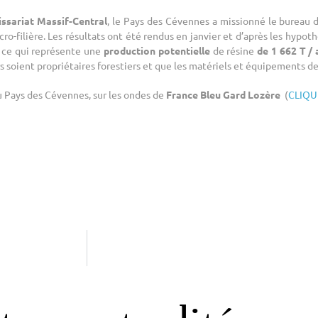
sariat Massif-Central
, le Pays des Cévennes a missionné le bureau
ro-filière. Les résultats ont été rendus en janvier et d’après les hypothè
, ce qui représente une
production potentielle
de résine
de 1 662 T / 
 soient propriétaires forestiers et que les matériels et équipements
u Pays des Cévennes, sur les ondes de
France Bleu Gard Lozère
(
CLIQUE