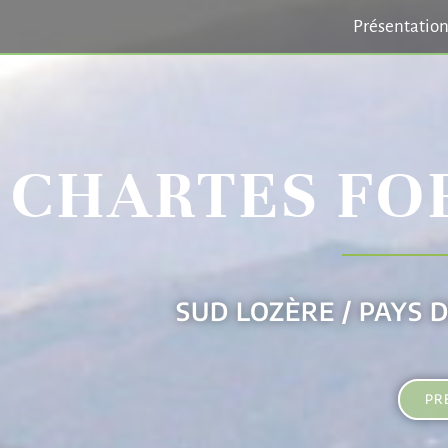
Présentatio
CHARTES FO
SUD LOZÈRE / PAYS 
PR