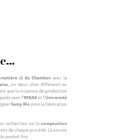
ine…
orestière ») du Chambon
avec la
pins
, sur deux sites différents au
chant que la moyenne de production
parés avec l’
INRAE
et l’
Université
signer
Samy Rio
pour la fabrication
les recherches sur la
composition
ients de chaque procédé. Là encore
u produit fini.