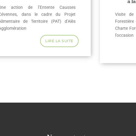
à l
Une action de l’Entente Causses
Cévennes, dans le cadre du Projet
Visite de
Alimentaire de Territoire (PAT) d’Alès
Forestière
Agglomération
Charte For
l’occasion
LIRE LA SUITE