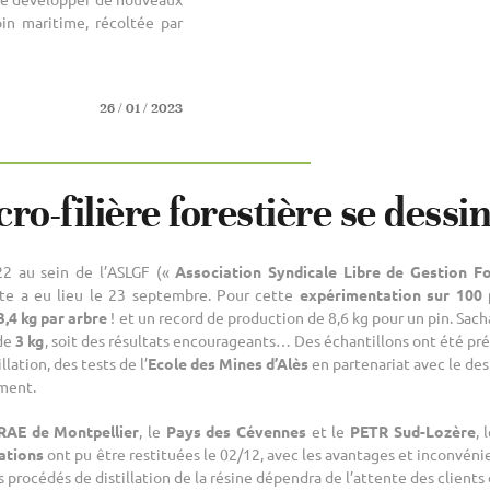
pin maritime, récoltée par
26 / 01 / 2023
ro-filière forestière se dess
2 au sein de l’ASLGF («
Association Syndicale Libre de Gestion F
lte a eu lieu le 23 septembre. Pour cette
expérimentation sur 100 
3,4 kg par arbre
! et un record de production de 8,6 kg pour un pin. Sa
 de
3 kg
, soit des résultats encourageants… Des échantillons ont été pré
lation, des tests de l’
Ecole des Mines d’Alès
en partenariat avec le de
ement.
RAE de Montpellier
, le
Pays des Cévennes
et le
PETR Sud-Lozère
, 
lations
ont pu être restituées le 02/12, avec les avantages et inconvén
rocédés de distillation de la résine dépendra de l’attente des clients d