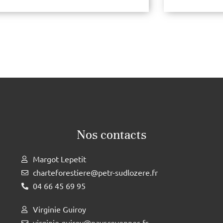
Nos contacts
Margot Lepetit
charteforestiere@petr-sudlozere.fr
04 66 45 69 95
Virginie Guiroy
virginie.guiroy@payscevennes.fr