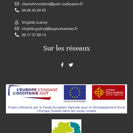
charteforestiere@petr-sudlozere.fr
04 66 45 69 95
Virginie Guiroy
virginie.guiroy@payscevennes.fr
06 17 57 89 13
Sur les réseaux