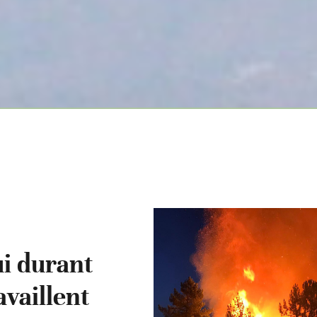
ui durant
availlent