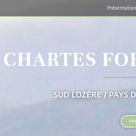
Présentatio
CHARTES FO
SUD LOZÈRE / PAYS 
PR