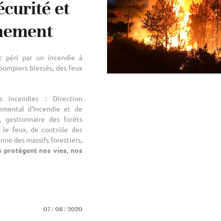
curité et
nnement
t péri par un incendie à
pompiers blessés, des feux
 incendies : Direction
emental d’Incendie et de
), gestionnaire des forêts
e le feux, de contrôle des
nne des massifs forestiers,
ls protègent nos vies, nos
07 / 08 / 2020