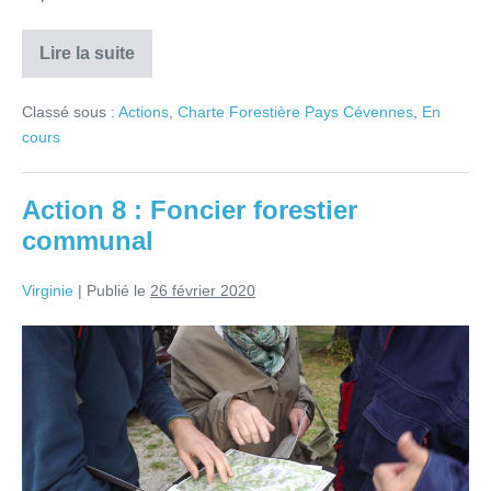
Lire la suite
Classé sous :
Actions
,
Charte Forestière Pays Cévennes
,
En
cours
Action 8 : Foncier forestier
communal
Virginie
|
Publié le
26 février 2020