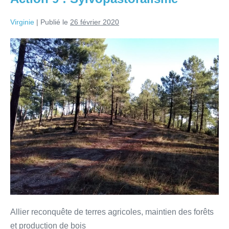
Virginie
|
Publié le
26 février 2020
Allier reconquête de terres agricoles, maintien des forêts
et production de bois